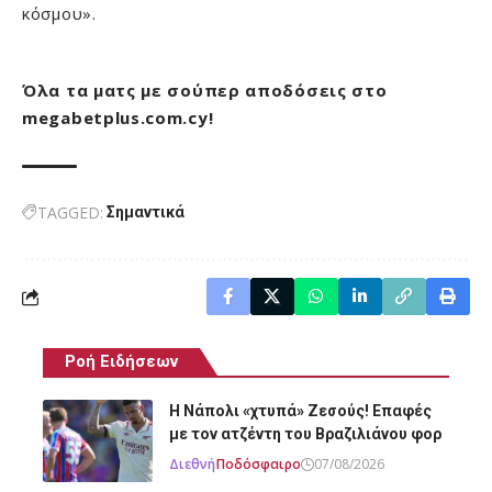
κόσμου».
Όλα τα ματς με σούπερ αποδόσεις στο
megabetplus.com.cy!
TAGGED:
Σημαντικά
Ροή Ειδήσεων
Η Νάπολι «χτυπά» Ζεσούς! Επαφές
με τον ατζέντη του Βραζιλιάνου φορ
Διεθνή
Ποδόσφαιρο
07/08/2026