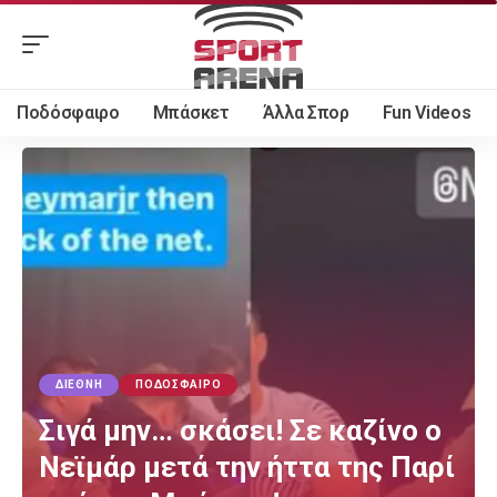
Ποδόσφαιρο
Μπάσκετ
Άλλα Σπορ
Fun Videos
ΔΙΕΘΝΉ
ΠΟΔΌΣΦΑΙΡΟ
Σιγά μην… σκάσει! Σε καζίνο ο
Νεϊμάρ μετά την ήττα της Παρί