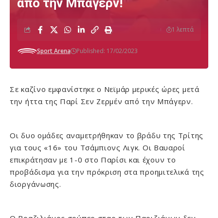
από την Μπάγερν!
1 λεπτά
Sport Arena
Published: 17/02/2023
Σε καζίνο εμφανίστηκε ο Νεϊμάρ μερικές ώρες μετά
την ήττα της Παρί Σεν Ζερμέν από την Μπάγερν.
Οι δυο ομάδες αναμετρήθηκαν το βράδυ της Τρίτης
για τους «16» του Τσάμπιονς Λιγκ. Οι Βαυαροί
επικράτησαν με 1-0 στο Παρίσι και έχουν το
προβάδισμα για την πρόκριση στα προημιτελικά της
διοργάνωσης.