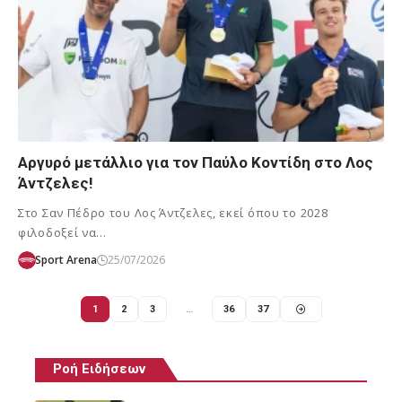
Αργυρό μετάλλιο για τον Παύλο Κοντίδη στο Λος
Άντζελες!
Στο Σαν Πέδρο του Λος Άντζελες, εκεί όπου το 2028
φιλοδοξεί να…
Sport Arena
25/07/2026
1
2
3
…
36
37
Ροή Ειδήσεων