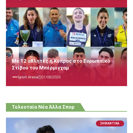
Με 12 αθλητές η Κύπρος στο Ευρωπαϊκό
Στίβου του Μπέρμιγχαμ
Sport Arena
01/08/2026
Τελευταία Νέα Άλλα Σπορ
ΣΗΜΑΝΤΙΚΆ