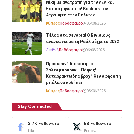
Νίκη με ανατροπή για την ΑΕΛ και
θετικά μηνύματα! Κέρδισε τον
Ατρόμητο στην Πολωνία
Κύπρος
Ποδόσφαιρο
06/08/2026
Τέλος στα σενάρια! Ο Βινίσιους
ανανεώνει με τη Ρεάλ μέχρι το 2032
Διεθνή
Ποδόσφαιρο
06/08/2026
Προσωρινή διακοπή το
Σάλτσμπουργκ – Πάφος!
Καταρρακτώδης βροχή δεν άφησε τη
μπάλα να κυλήσει
Κύπρος
Ποδόσφαιρο
06/08/2026
Stay Connected
3.7K
Followers
63
Followers
Like
Follow