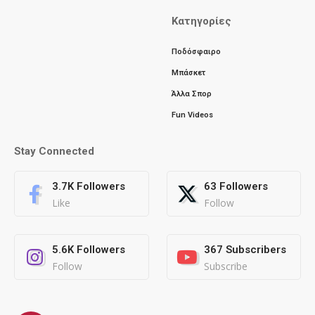
Κατηγορίες
Ποδόσφαιρο
Μπάσκετ
Άλλα Σπορ
Fun Videos
Stay Connected
3.7K
Followers
63
Followers
Like
Follow
5.6K
Followers
367
Subscribers
Follow
Subscribe