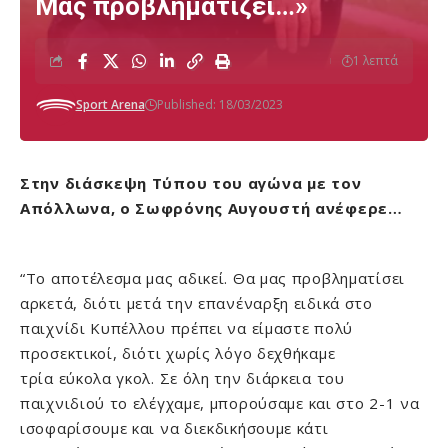
Μας προβληματίζει…»
1 λεπτά
Sport Arena
Published: 18/03/2023
Στην διάσκεψη Τύπου του αγώνα με τον
Απόλλωνα, ο Σωφρόνης Αυγουστή ανέφερε…
“Το αποτέλεσμα μας αδικεί. Θα μας προβληματίσει
αρκετά, διότι μετά την επανέναρξη ειδικά στο
παιχνίδι Κυπέλλου πρέπει να είμαστε πολύ
προσεκτικοί, διότι χωρίς λόγο δεχθήκαμε
τρία εύκολα γκολ. Σε όλη την διάρκεια του
παιχνιδιού το ελέγχαμε, μπορούσαμε και στο 2-1 να
ισοφαρίσουμε και να διεκδικήσουμε κάτι