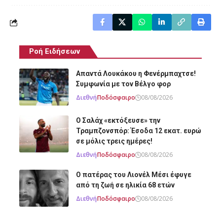
Ροή Ειδήσεων
Απαντά Λουκάκου η Φενέρμπαχτσε!
Συμφωνία με τον Βέλγο φορ
Διεθνή
Ποδόσφαιρο
08/08/2026
Ο Σαλάχ «εκτόξευσε» την
Τραμπζονσπόρ: Έσοδα 12 εκατ. ευρώ
σε μόλις τρεις ημέρες!
Διεθνή
Ποδόσφαιρο
08/08/2026
Ο πατέρας του Λιονέλ Μέσι έφυγε
από τη ζωή σε ηλικία 68 ετών
Διεθνή
Ποδόσφαιρο
08/08/2026