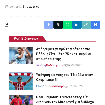
TAGGED:
Σημαντικά
Ροή Ειδήσεων
Απέρριψε την πρώτη πρόταση για
Ρόδρι η Σίτι – Στα 75 εκατ. ευρώ οι
απαιτήσεις της
Διεθνή
Ποδόσφαιρο
07/08/2026
Υπέγραψε ο γιος του Τζιοβάνι στον
Ολυμπιακό Β’
Ελλάδα
Ποδόσφαιρο
07/08/2026
Deal-μαμούθ! Η Μάντσεστερ Σίτι
«κλείνει» τον Μπουαντί για διάδοχο