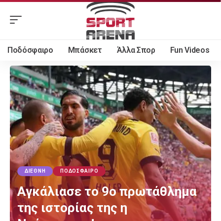
Ποδόσφαιρο
Μπάσκετ
Άλλα Σπορ
Fun Videos
ΔΙΕΘΝΉ
ΠΟΔΌΣΦΑΙΡΟ
Aγκάλιασε το 9ο πρωτάθλημα
της ιστορίας της η