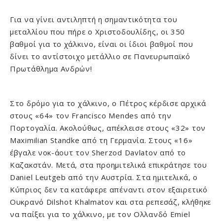
Για να γίνει αντιληπτή η σημαντικότητα του
μεταλλίου που πήρε ο Χριστοδουλίδης, οι 350
βαθμοί για το χάλκινο, είναι οι ίδιοι βαθμοί που
δίνει το αντίστοιχο μετάλλιο σε Πανευρωπαϊκό
Πρωτάθλημα Ανδρών!
Στο δρόμο για το χάλκινο, ο Πέτρος κέρδισε αρχικά
στους «64» τον Francisco Mendes από την
Πορτογαλία. Ακολούθως, απέκλεισε στους «32» τον
Maximilian Standke από τη Γερμανία. Στους «16»
έβγαλε νοκ-άουτ τον Sherzod Davlatov από το
Καζακστάν. Μετά, στα προημιτελικά επικράτησε του
Daniel Leutgeb από την Αυστρία. Στα ημιτελικά, ο
Κύπριος δεν τα κατάφερε απέναντι στον εξαιρετικό
Ουκρανό Dilshot Khalmatov και στα ρεπεσάζ, κλήθηκε
να παίξει για το χάλκινο, με τον Ολλανδό Emiel