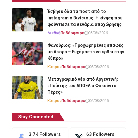
Έσβησε όλα τα ποστ από το
Instagram ο Βινίσιους! Η κίνηση που
φούντωσε τα σενάρια αποχώρησης
Διεθνή
Ποδόσφαιρο
06/08/2026
Φανούριος: «Προχωρημένες επαφές
με Ασορό – Ευχόμαστε να έρθει στην
Κύπρο»
Κύπρος
Ποδόσφαιρο
06/08/2026
Μεταγραφικό νέο από Αργεντινή:
«Παίκτης του ΑΠΟΕΛ ο Φακούντο
Πέρες»
Κύπρος
Ποδόσφαιρο
06/08/2026
Stay Connected
3.7K
Followers
63
Followers