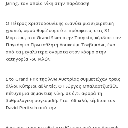
Jaring, τον οποίο νίκη στην παράταση!
Ο Πέτρος Χριστοδουλίδης διανύει μια εξαιρετική
χρονιά, αφού θυμίζουμε ότι πρόσφατα, στις 31
Μαρτίου, στο Grand Slam στην Τουρκία, κέρδισε τον
Παγκόσμιο Πρωταθλητή Λουκούμι Τσκβιμιάνι, ένα
από τα μεγαλύτερα ονόματα στον κόσμο στην
κατηγορία -60 κιλών.
Στο Grand Prix της Άνω Αυστρίας συμμετείχαν τρεις
άλλοι Κύπριοι αθλητές. Ο Γιώργος Μπαλαρτζισβίλι
πέτυχε μια σημαντική νίκη, σε ό,τι αφορά τη
βαθμολογική συγκομιδή. Στα -66 κιλά, κέρδισε τον
David Peritsch από την
Αυστρία, πριν ηττηθεί στο β’ γύρο από τον Yermek