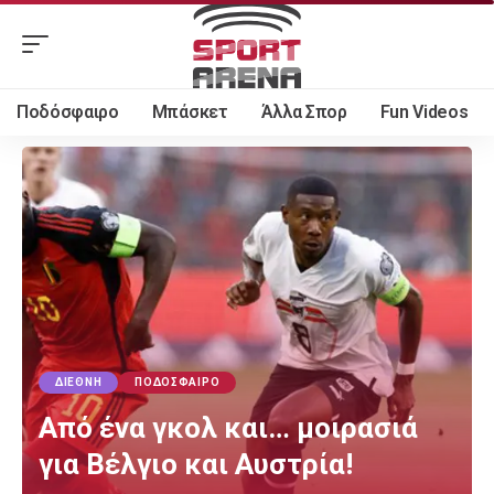
Ποδόσφαιρο
Μπάσκετ
Άλλα Σπορ
Fun Videos
ΔΙΕΘΝΉ
ΠΟΔΌΣΦΑΙΡΟ
Από ένα γκολ και… μοιρασιά
για Βέλγιο και Αυστρία!