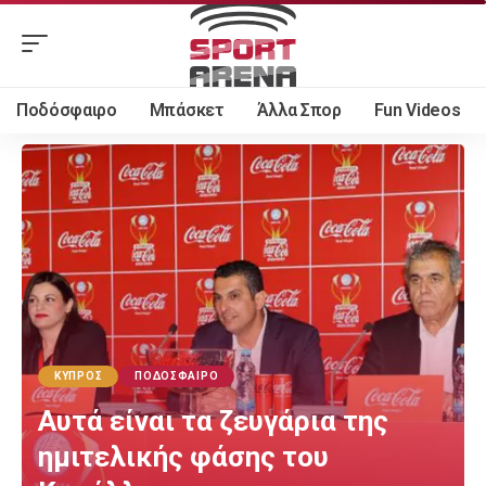
Ποδόσφαιρο
Μπάσκετ
Άλλα Σπορ
Fun Videos
ΚΎΠΡΟΣ
ΠΟΔΌΣΦΑΙΡΟ
Αυτά είναι τα ζευγάρια της
ημιτελικής φάσης του