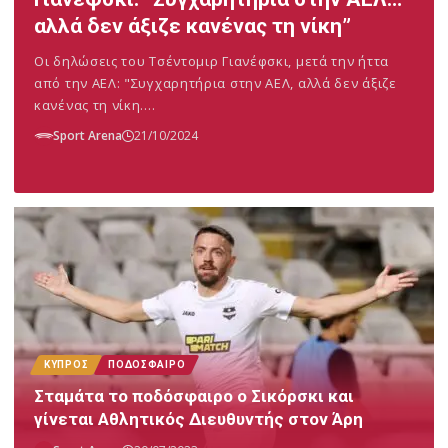
αλλά δεν άξιζε κανένας τη νίκη”
Οι δηλώσεις του Τσέντομιρ Γιανέφσκι, μετά την ήττα
από την ΑΕΛ: "Συγχαρητήρια στην ΑΕΛ, αλλά δεν άξιζε
κανένας τη νίκη.…
Sport Arena
21/10/2024
ΚΎΠΡΟΣ
ΠΟΔΌΣΦΑΙΡΟ
Σταμάτα το ποδόσφαιρο ο Σικόρσκι και
γίνεται Αθλητικός Διευθυντής στον Άρη