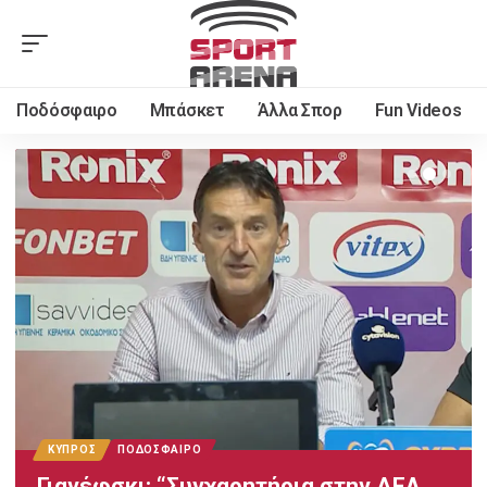
Ποδόσφαιρο
Μπάσκετ
Άλλα Σπορ
Fun Videos
ΚΎΠΡΟΣ
ΠΟΔΌΣΦΑΙΡΟ
Γιανέφσκι: “Συγχαρητήρια στην ΑΕΛ…