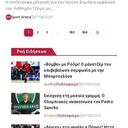
Η αντίστροφη μέτρηση για την πρώτη δημόσια εμφάνιση
του ΛεΜπρόν Τζέιμς ως…
Sport Arena
07/08/2026
1
2
3
…
953
954
Ροή Ειδήσεων
«Βόμβα» με Ρόδρι! Ο μάνατζέρ του
επιβεβαίωσε συμφωνία με την
Μπαρτσελόνα
Διεθνή
Ποδόσφαιρο
07/08/2026
Ενίσχυση στη μεσαία γραμμή: Ο
Ολυμπιακός ανακοίνωσε τον Pedro
Sancho
Κύπρος
Ποδόσφαιρο
07/08/2026
«Λύγισε» στο φινάλε η Πάφος! Ήττα