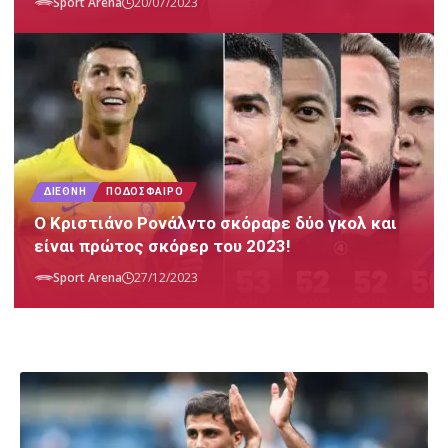
Sport Arena
20/07/2023
ΔΙΕΘΝΉ
ΠΟΔΌΣΦΑΙΡΟ
Ο Κριστιάνο Ρονάλντο σκόραρε δύο γκολ και
είναι πρώτος σκόρερ του 2023!
Sport Arena
27/12/2023