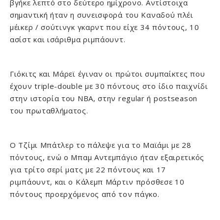
βγήκε λεπτό στο δεύτερο ημίχρονο. Αντίστοιχα
σημαντική ήταν η συνεισφορά του Καναδού πλέι
μέικερ / σούτινγκ γκαρντ που είχε 34 πόντους, 10
ασίστ και ισάριθμα ριμπάουντ.
Γιόκιτς και Μάρεϊ έγιναν οι πρώτοι συμπαίκτες που
έχουν triple-double με 30 πόντους στο ίδιο παιχνίδι
στην ιστορία του NBA, στην regular ή postseason
του πρωταθλήματος.
Ο Τζίμι Μπάτλερ το πάλεψε για το Μαϊάμι με 28
πόντους, ενώ ο Μπαμ Αντεμπάγιο ήταν εξαιρετικός
για τρίτο σερί ματς με 22 πόντους και 17
ριμπάουντ, και ο Κάλεμπ Μάρτιν πρόσθεσε 10
πόντους προερχόμενος από τον πάγκο.