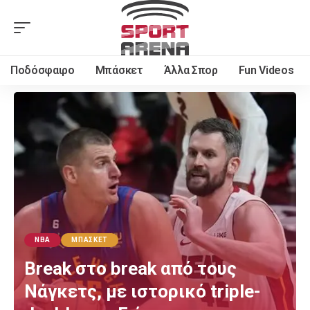
Ποδόσφαιρο
Μπάσκετ
Άλλα Σπορ
Fun Videos
NBA
ΜΠΆΣΚΕΤ
Break στο break από τους
Νάγκετς, με ιστορικό triple-