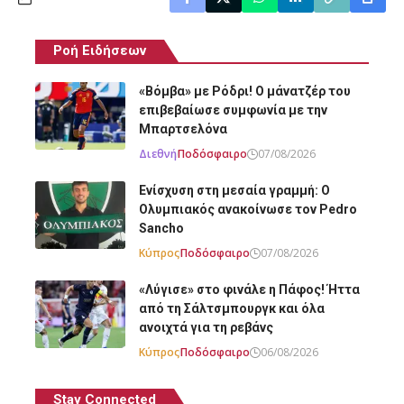
Ροή Ειδήσεων
«Βόμβα» με Ρόδρι! Ο μάνατζέρ του
επιβεβαίωσε συμφωνία με την
Μπαρτσελόνα
Διεθνή
Ποδόσφαιρο
07/08/2026
Ενίσχυση στη μεσαία γραμμή: Ο
Ολυμπιακός ανακοίνωσε τον Pedro
Sancho
Κύπρος
Ποδόσφαιρο
07/08/2026
«Λύγισε» στο φινάλε η Πάφος! Ήττα
από τη Σάλτσμπουργκ και όλα
ανοιχτά για τη ρεβάνς
Κύπρος
Ποδόσφαιρο
06/08/2026
Stay Connected