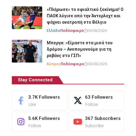
«Πλήρωσε» το εφιαλτικό ξεκίνημα! Ο
ΠΑΟΚ λύγισε από την Άντερλεχτ και
ψάχνει ανατροπή στο Βέλγιο
Ελλάδα
Ποδόσφαιρο
06/08/2026
Μπεργκ: «Είμαστε στα μισά του
δρόμου – Ανυπομονούμε για τη
ρεβάνς στο ΓΣΠ»
Κύπρος
Ποδόσφαιρο
06/08/2026
Stay Connected
3.7K
Followers
63
Followers
Like
Follow
5.6K
Followers
367
Subscribers
Follow
Subscribe