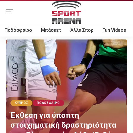
Ποδόσφαιρο
Μπάσκετ
Άλλα Σπορ
Fun Videos
ΚΎΠΡΟΣ
ΠΟΔΌΣΦΑΙΡΟ
Έκθεση για ύποπτη
στοιχηματική δραστηριότητα