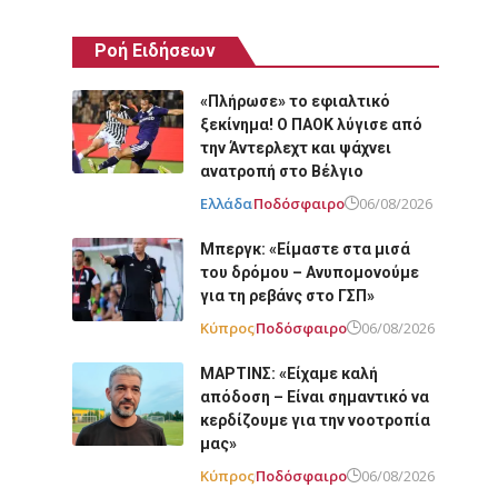
Ροή Ειδήσεων
«Πλήρωσε» το εφιαλτικό
ξεκίνημα! Ο ΠΑΟΚ λύγισε από
την Άντερλεχτ και ψάχνει
ανατροπή στο Βέλγιο
Ελλάδα
Ποδόσφαιρο
06/08/2026
Μπεργκ: «Είμαστε στα μισά
του δρόμου – Ανυπομονούμε
για τη ρεβάνς στο ΓΣΠ»
Κύπρος
Ποδόσφαιρο
06/08/2026
ΜΑΡΤΙΝΣ: «Είχαμε καλή
απόδοση – Είναι σημαντικό να
κερδίζουμε για την νοοτροπία
μας»
Κύπρος
Ποδόσφαιρο
06/08/2026