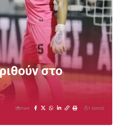
ριθούν στο
1 λεπτά
Share