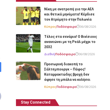
Νίκη με ανατροπή για την ΑΕΛ
και θετικά μηνύματα! Κέρδισε
τον Ατρόμητο στην Πολωνία
Κύπρος
Ποδόσφαιρο
06/08/2026
Τέλος στα σενάρια! Ο Βινίσιους
ανανεώνει με τη Ρεάλ μέχρι το
2032
Διεθνή
Ποδόσφαιρο
06/08/2026
Προσωρινή διακοπή το
Σάλτσμπουργκ – Πάφος!
Καταρρακτώδης βροχή δεν
άφησε τη μπάλα να κυλήσει
Κύπρος
Ποδόσφαιρο
06/08/2026
Stay Connected