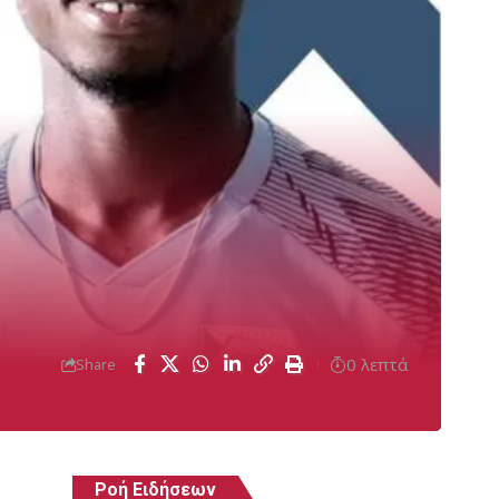
0 λεπτά
Share
Ροή Ειδήσεων