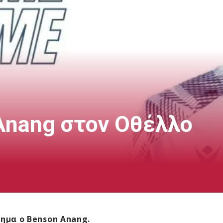
Anang στον Οθέλλο
ημα ο Benson Anang.