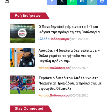
Ροή Ειδήσεων
Ο Παναθηναϊκός έμεινε στο 1-1 και
ψάχνει την πρόκριση στη Βουλγαρία
Ελλάδα
Ποδόσφαιρο
05/08/2026
Λοσάδα: «Η δουλειά δεν τελείωσε –
Θέλω γεμάτο το γήπεδο για τη
μεγάλη πρόκριση»
Κύπρος
Ποδόσφαιρο
05/08/2026
Τεράστιο διπλό του Απόλλωνα στη
Νορβηγία! Προβάδισμα πρόκρισης με
σφραγίδα Όζμπολτ
Κύπρος
Ποδόσφαιρο
05/08/2026
Stay Connected