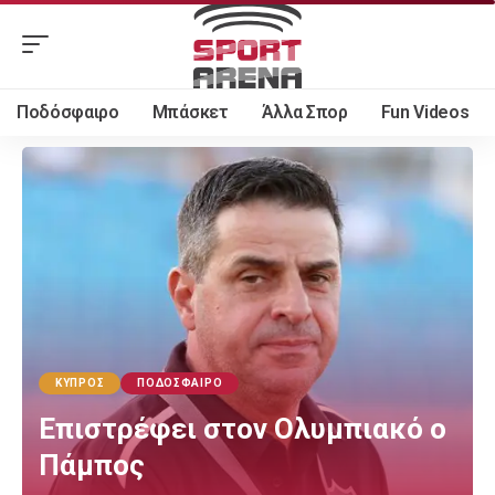
Ποδόσφαιρο
Μπάσκετ
Άλλα Σπορ
Fun Videos
ΚΎΠΡΟΣ
ΠΟΔΌΣΦΑΙΡΟ
Επιστρέφει στον Ολυμπιακό ο
Πάμπος