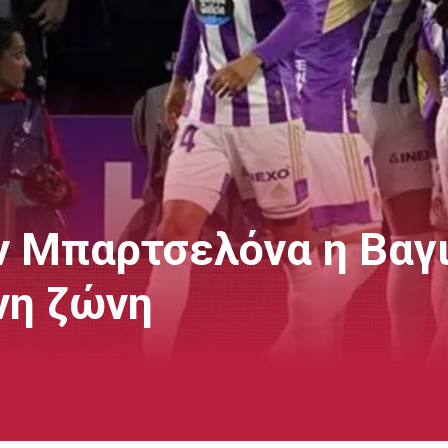
ν Μπαρτσελόνα η Βαγ
νη ζώνη