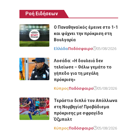
Ροή Ειδήσεων
Ο Παναθηναϊκός έμεινε στο 1-1
και ψάχνει την πρόκριση στη
Βουλγαρία
Ελλάδα
Ποδόσφαιρο
05/08/2026
Λοσάδα: «Η δουλειά δεν
τελείωσε – Θέλω γεμάτο το
γήπεδο για τη μεγάλη
πρόκριση»
Κύπρος
Ποδόσφαιρο
05/08/2026
Τεράστιο διπλό του Απόλλωνα
στη Νορβηγία! Προβάδισμα
πρόκρισης με σφραγίδα
Όζμπολτ
Κύπρος
Ποδόσφαιρο
05/08/2026