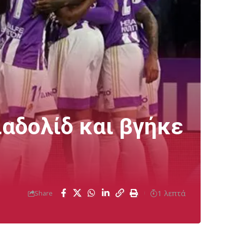
ιαδολίδ και βγήκε
1 λεπτά
Share