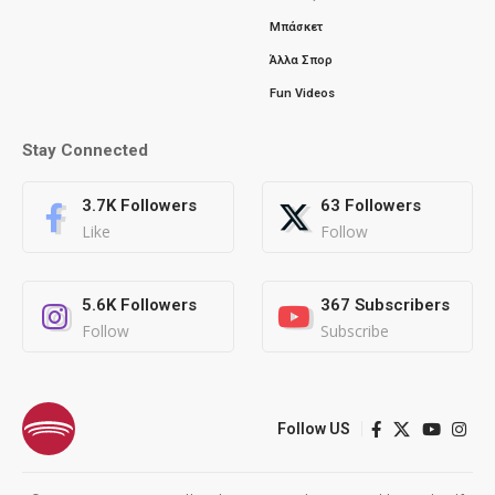
Μπάσκετ
Άλλα Σπορ
Fun Videos
Stay Connected
3.7K
Followers
63
Followers
Like
Follow
5.6K
Followers
367
Subscribers
Follow
Subscribe
Follow US