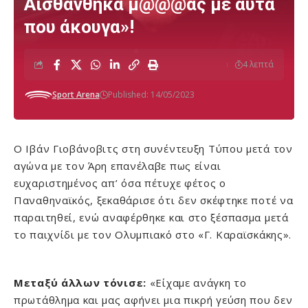
Αισθάνθηκα μ@@@ας με αυτά
που άκουγα»!
4 λεπτά
Sport Arena
Published: 14/05/2023
Ο Ιβάν Γιοβάνοβιτς στη συνέντευξη Τύπου μετά τον
αγώνα με τον Άρη επανέλαβε πως είναι
ευχαριστημένος απ’ όσα πέτυχε φέτος ο
Παναθηναϊκός, ξεκαθάρισε ότι δεν σκέφτηκε ποτέ να
παραιτηθεί, ενώ αναφέρθηκε και στο ξέσπασμα μετά
το παιχνίδι με τον Ολυμπιακό στο «Γ. Καραϊσκάκης».
Μεταξύ άλλων τόνισε:
«Είχαμε ανάγκη το
πρωτάθλημα και μας αφήνει μια πικρή γεύση που δεν