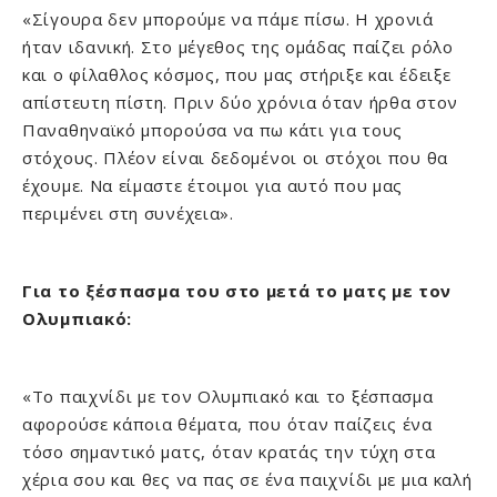
«Σίγουρα δεν μπορούμε να πάμε πίσω. Η χρονιά
ήταν ιδανική. Στο μέγεθος της ομάδας παίζει ρόλο
και ο φίλαθλος κόσμος, που μας στήριξε και έδειξε
απίστευτη πίστη. Πριν δύο χρόνια όταν ήρθα στον
Παναθηναϊκό μπορούσα να πω κάτι για τους
στόχους. Πλέον είναι δεδομένοι οι στόχοι που θα
έχουμε. Να είμαστε έτοιμοι για αυτό που μας
περιμένει στη συνέχεια».
Για το ξέσπασμα του στο μετά το ματς με τον
Ολυμπιακό:
«Το παιχνίδι με τον Ολυμπιακό και το ξέσπασμα
αφορούσε κάποια θέματα, που όταν παίζεις ένα
τόσο σημαντικό ματς, όταν κρατάς την τύχη στα
χέρια σου και θες να πας σε ένα παιχνίδι με μια καλή