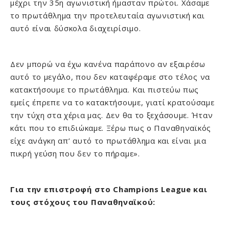
μέχρι την 35η αγωνιστική ήμασταν πρώτοι. Χάσαμε
το πρωτάθλημα την προτελευταία αγωνιστική και
αυτό είναι δύσκολα διαχειρίσιμο.
Δεν μπορώ να έχω κανένα παράπονο αν εξαιρέσω
αυτό το μεγάλο, που δεν καταφέραμε στο τέλος να
κατακτήσουμε το πρωτάθλημα. Και πιστεύω πως
εμείς έπρεπε να το κατακτήσουμε, γιατί κρατούσαμε
την τύχη στα χέρια μας. Δεν θα το ξεχάσουμε. Ήταν
κάτι που το επιδιώκαμε. Ξέρω πως ο Παναθηναϊκός
είχε ανάγκη απ’ αυτό το πρωτάθλημα και είναι μια
πικρή γεύση που δεν το πήραμε».
Για την επιστροφή στο Champions League και
τους στόχους του Παναθηναϊκού: