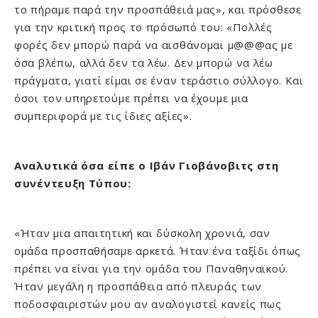
το πήραμε παρά την προσπάθειά μας», και πρόσθεσε
για την κριτική προς το πρόσωπό του: «Πολλές
φορές δεν μπορώ παρά να αισθάνομαι μ@@@ας με
όσα βλέπω, αλλά δεν τα λέω. Δεν μπορώ να λέω
πράγματα, γιατί είμαι σε έναν τεράστιο σύλλογο. Και
όσοι τον υπηρετούμε πρέπει να έχουμε μια
συμπεριφορά με τις ίδιες αξίες».
Αναλυτικά όσα είπε ο Ιβάν Γιοβάνοβιτς στη
συνέντευξη Τύπου:
«Ήταν μια απαιτητική και δύσκολη χρονιά, σαν
ομάδα προσπαθήσαμε αρκετά. Ήταν ένα ταξίδι όπως
πρέπει να είναι για την ομάδα του Παναθηναϊκού.
Ήταν μεγάλη η προσπάθεια από πλευράς των
ποδοσφαιριστών μου αν αναλογιστεί κανείς πως