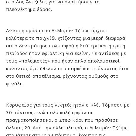
στο Λος Άντζελες για να ανακτήσουν το
πλεονέκτημα έδρας.
Αν και η ομάδα του ΛεΜπρόν Τζέιμς άρχισε
καλύτερα το παιχνίδι χτίζοντας μια μικρή διαφορά,
αυτό δεν κράτησε πολύ αφού η δεύτερη και η τρίτη
περίοδος ήταν εφιαλτική για εκείνη. Σε αντίθεση με
τους «πολεμιστές» που ήταν απλά απολαυστικοί
κάνοντας ό,τι ήθελαν στο παρκέ και φτάνοντας έτσι
στο θετικό αποτέλεσμα, ρίχνοντας ρυθμούς στο
φινάλε.
Κορυφαίος για τους νικητές ήταν ο Κλέι Τόμπσον με
30 πόντους, ενώ πολύ καλή εμφάνιση
πραγματοποίησε και ο Στεφ Κάρι που πρόσθεσε
άλλους 20. Από την άλλη πλευρά, ο ΛεΜπρόν Τζέιμς
σταμάτησε στους 23 πόντους, έχοντας τις