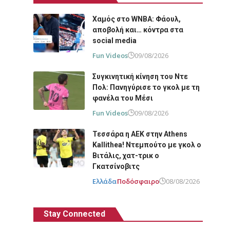
Χαμός στο WNBA: Φάουλ,
αποβολή και… κόντρα στα
social media
Fun Videos
09/08/2026
Συγκινητική κίνηση του Ντε
Πολ: Πανηγύρισε το γκολ με τη
φανέλα του Μέσι
Fun Videos
09/08/2026
Τεσσάρα η ΑΕΚ στην Athens
Kallithea! Ντεμπούτο με γκολ ο
Βιτάλις, χατ-τρικ ο
Γκατσίνοβιτς
Ελλάδα
Ποδόσφαιρο
08/08/2026
Stay Connected