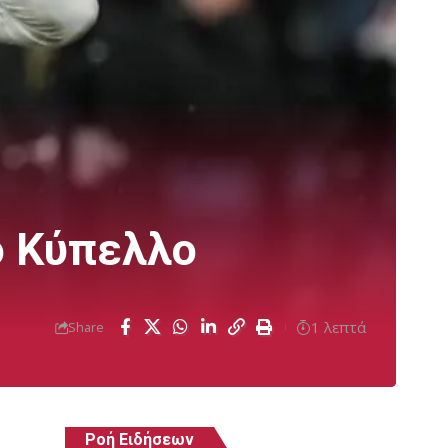
ο Κύπελλο
1 λεπτά
Share
Ροή Ειδήσεων