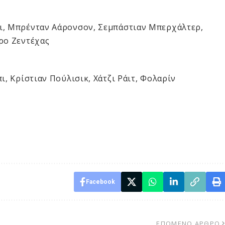
ι, Μπρένταν Αάρονσον, Σεμπάστιαν Μπερχάλτερ,
ρο Ζεντέχας
ι, Κρίστιαν Πούλισικ, Χάτζι Ράιτ, Φολαρίν
Facebook
ΕΠΌΜΕΝΟ ΆΡΘΡΟ