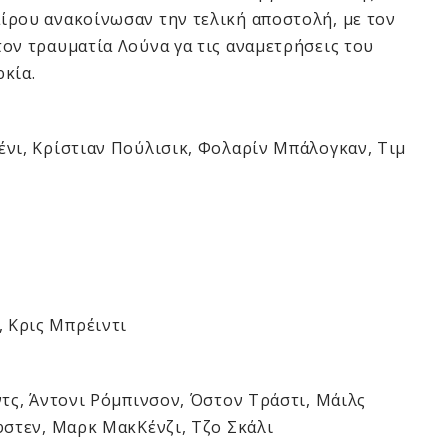
ίρου ανακοίνωσαν την τελική αποστολή, με τον
ον τραυματία Λούνα γα τις αναμετρήσεις του
κία.
ένι, Κρίστιαν Πούλισικ, Φολαρίν Μπάλογκαν, Τιμ
 Κρις Μπρέιντι
ντς, Άντονι Ρόμπινσον, Όστον Τράστι, Μάιλς
φστεν, Μαρκ ΜακΚένζι, Τζο Σκάλι