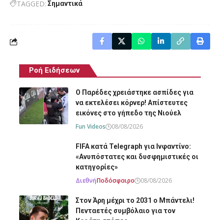
TAGGED:
Σημαντικά
Ροή Ειδήσεων
O Παρέδες χρειάστηκε ασπίδες για
να εκτελέσει κόρνερ! Απίστευτες
εικόνες στο γήπεδο της Νιούελ
Fun Videos
08/08/2026
FIFA κατά Telegraph για Ινφαντίνο:
«Ανυπόστατες και δυσφημιστικές οι
κατηγορίες»
Διεθνή
Ποδόσφαιρο
08/08/2026
Στον Άρη μέχρι το 2031 ο Μπάντελι!
Πενταετές συμβόλαιο για τον