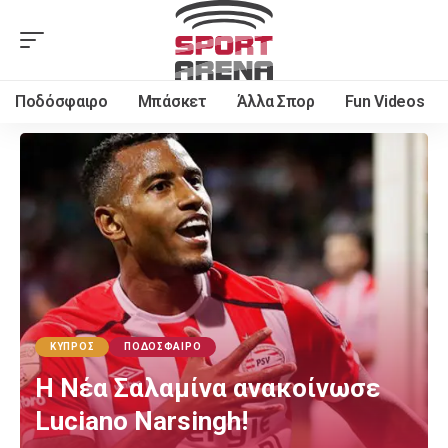
Ποδόσφαιρο
Μπάσκετ
Άλλα Σπορ
Fun Videos
ΚΎΠΡΟΣ
ΠΟΔΌΣΦΑΙΡΟ
Η Νέα Σαλαμίνα ανακοίνωσε
Luciano Narsingh!