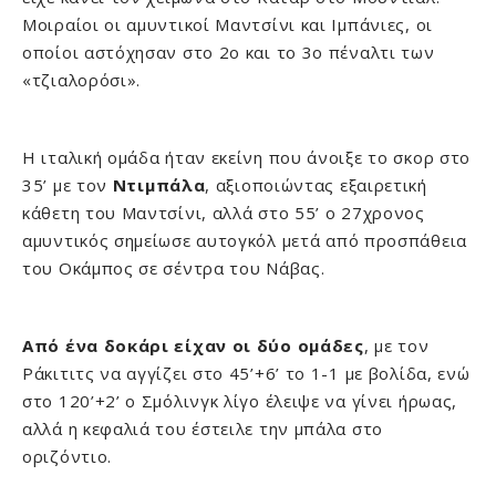
Μοιραίοι οι αμυντικοί Μαντσίνι και Ιμπάνιες, οι
οποίοι αστόχησαν στο 2ο και το 3ο πέναλτι των
«τζιαλορόσι».
Η ιταλική ομάδα ήταν εκείνη που άνοιξε το σκορ στο
35’ με τον
Ντιμπάλα
, αξιοποιώντας εξαιρετική
κάθετη του Μαντσίνι, αλλά στο 55’ o 27χρονος
αμυντικός σημείωσε αυτογκόλ μετά από προσπάθεια
του Οκάμπος σε σέντρα του Νάβας.
Από ένα δοκάρι είχαν οι δύο ομάδες
, με τον
Ράκιτιτς να αγγίζει στο 45’+6’ το 1-1 με βολίδα, ενώ
στο 120’+2’ ο Σμόλινγκ λίγο έλειψε να γίνει ήρωας,
αλλά η κεφαλιά του έστειλε την μπάλα στο
οριζόντιο.