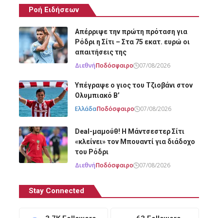
Ροή Ειδήσεων
Απέρριψε την πρώτη πρόταση για
Ρόδρι η Σίτι – Στα 75 εκατ. ευρώ οι
απαιτήσεις της
Διεθνή
Ποδόσφαιρο
07/08/2026
Υπέγραψε ο γιος του Τζιοβάνι στον
Ολυμπιακό Β’
Ελλάδα
Ποδόσφαιρο
07/08/2026
Deal-μαμούθ! Η Μάντσεστερ Σίτι
«κλείνει» τον Μπουαντί για διάδοχο
του Ρόδρι
Διεθνή
Ποδόσφαιρο
07/08/2026
Stay Connected