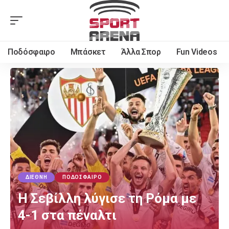
Ποδόσφαιρο
Μπάσκετ
Άλλα Σπορ
Fun Videos
ΔΙΕΘΝΉ
ΠΟΔΌΣΦΑΙΡΟ
Η Σεβίλλη λύγισε τη Ρόμα με
4-1 στα πέναλτι