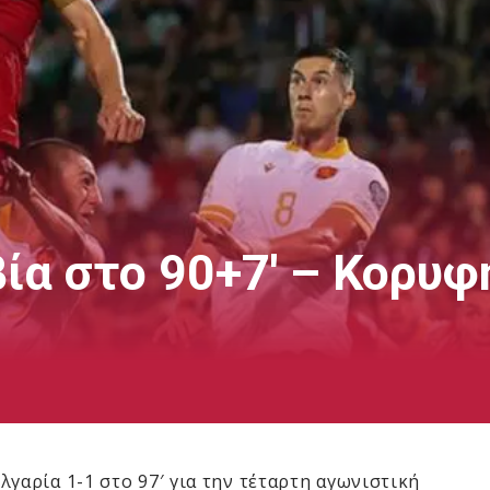
βία στο 90+7′ – Κορυφ
γαρία 1-1 στο 97′ για την τέταρτη αγωνιστική