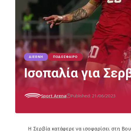
ΔΙΕΘΝΉ
ΠΟΔΌΣΦΑΙΡΟ
Ισοπαλία για Σερ
Sport Arena
Published: 21/06/2023
Η Σερβία κατάφερε να ισοφαρίσει στη Βουλ