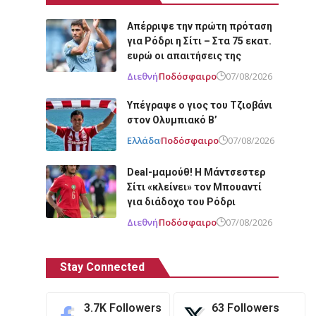
Απέρριψε την πρώτη πρόταση
για Ρόδρι η Σίτι – Στα 75 εκατ.
ευρώ οι απαιτήσεις της
Διεθνή
Ποδόσφαιρο
07/08/2026
Υπέγραψε ο γιος του Τζιοβάνι
στον Ολυμπιακό Β’
Ελλάδα
Ποδόσφαιρο
07/08/2026
Deal-μαμούθ! Η Μάντσεστερ
Σίτι «κλείνει» τον Μπουαντί
για διάδοχο του Ρόδρι
Διεθνή
Ποδόσφαιρο
07/08/2026
Stay Connected
3.7K
Followers
63
Followers