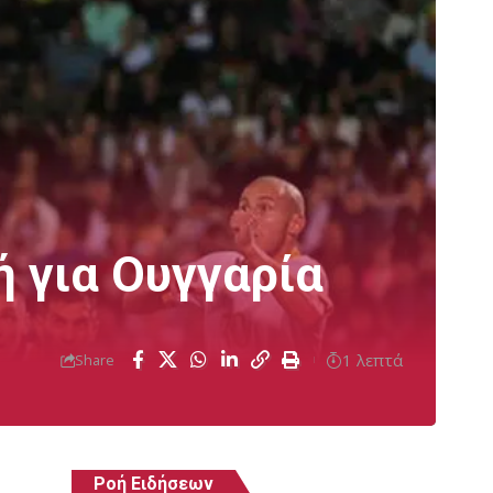
ή για Ουγγαρία
1 λεπτά
Share
Ροή Ειδήσεων