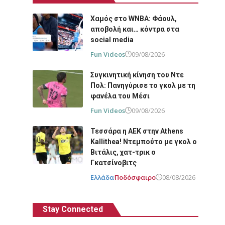
Χαμός στο WNBA: Φάουλ,
αποβολή και… κόντρα στα
social media
Fun Videos
09/08/2026
Συγκινητική κίνηση του Ντε
Πολ: Πανηγύρισε το γκολ με τη
φανέλα του Μέσι
Fun Videos
09/08/2026
Τεσσάρα η ΑΕΚ στην Athens
Kallithea! Ντεμπούτο με γκολ ο
Βιτάλις, χατ-τρικ ο
Γκατσίνοβιτς
Ελλάδα
Ποδόσφαιρο
08/08/2026
Stay Connected