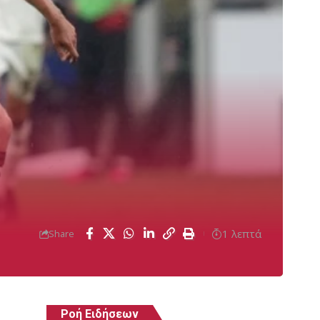
1 λεπτά
Share
Ροή Ειδήσεων