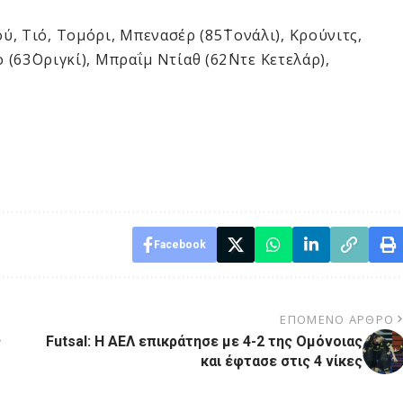
ύ, Τιό, Τομόρι, Μπενασέρ (85΄Τονάλι), Κρούνιτς,
 (63΄Οριγκί), Μπραΐμ Ντίαθ (62΄Ντε Κετελάρ),
Facebook
ΕΠΌΜΕΝΟ ΆΡΘΡΟ
ς
Futsal: Η ΑΕΛ επικράτησε με 4-2 της Ομόνοιας
και έφτασε στις 4 νίκες