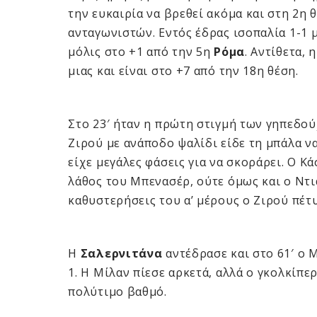
την ευκαιρία να βρεθεί ακόμα και στη 2η 
ανταγωνιστών. Εντός έδρας ισοπαλία 1-1 
μόλις στο +1 από την 5η
Ρόμα
. Αντίθετα,
μιας και είναι στο +7 από την 18η θέση.
Στο 23′ ήταν η πρώτη στιγμή των γηπεδού
Ζιρού με ανάποδο ψαλίδι είδε τη μπάλα ν
είχε μεγάλες φάσεις για να σκοράρει. Ο Κά
λάθος του Μπενασέρ, ούτε όμως και ο Ντιά
καθυστερήσεις του α’ μέρους ο Ζιρού πέτυ
Η
Σαλερνιτάνα
αντέδρασε και στο 61′ ο 
1. Η Μίλαν πίεσε αρκετά, αλλά ο γκολκίπε
πολύτιμο βαθμό.