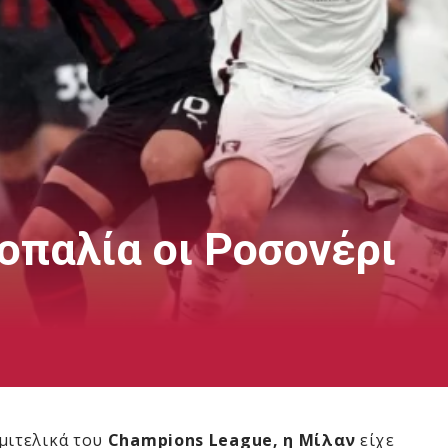
οπαλία οι Ροσονέρι
μιτελικά του
Champions League, η Mίλαν
είχε