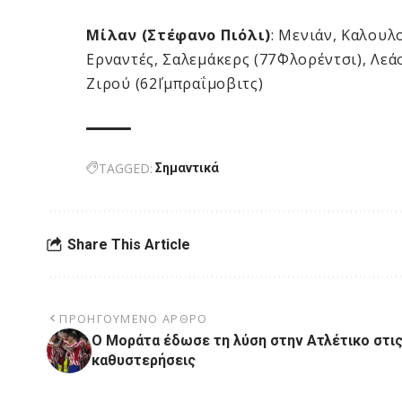
Μίλαν (Στέφανο Πιόλι)
: Μενιάν, Καλουλο
Ερναντές, Σαλεμάκερς (77΄Φλορέντσι), Λεάο
Ζιρού (62΄Ιμπραΐμοβιτς)
TAGGED:
Σημαντικά
Share This Article
ΠΡΟΗΓΟΎΜΕΝΟ ΆΡΘΡΟ
Ο Μοράτα έδωσε τη λύση στην Ατλέτικο στι
καθυστερήσεις