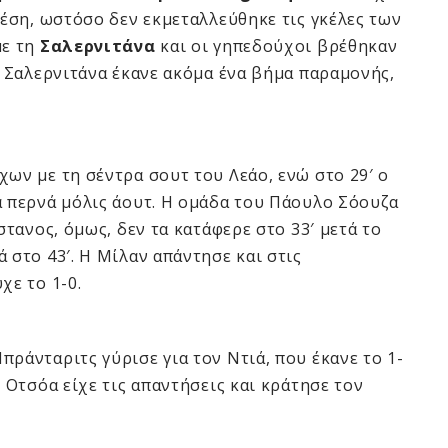
θέση, ωστόσο δεν εκμεταλλεύθηκε τις γκέλες των
με τη
Σαλερνιτάνα
και οι γηπεδούχοι βρέθηκαν
 η Σαλερνιτάνα έκανε ακόμα ένα βήμα παραμονής,
χων με τη σέντρα σουτ του Λεάο, ενώ στο 29′ ο
α περνά μόλις άουτ. Η ομάδα του Πάουλο Σόουζα
στανος, όμως, δεν τα κατάφερε στο 33′ μετά το
 στο 43′. Η Μίλαν απάντησε και στις
χε το 1-0.
Μπράνταριτς γύρισε για τον Ντιά, που έκανε το 1-
ρ Οτσόα είχε τις απαντήσεις και κράτησε τον