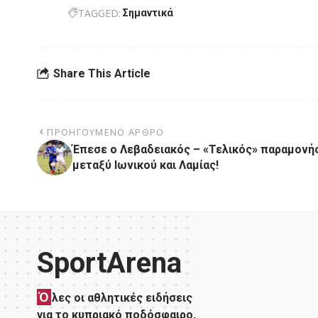
TAGGED:
Σημαντικά
Share This Article
ΠΡΟΗΓΟΎΜΕΝΟ ΆΡΘΡΟ
Έπεσε ο Λεβαδειακός – «Τελικός» παραμονή
μεταξύ Ιωνικού και Λαμίας!
SportArena
Ό
λες οι αθλητικές ειδήσεις
για το κυπριακό ποδόσφαιρο,