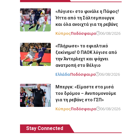
«Λύγισε» στο φινάλε η Πάφος!
Ήττα από τη Σάλτσμπουργκ
και όλα ανοιχτά για τη ρεβάνς
Κύπρος
Ποδόσφαιρο
06/08/2026
«Πλήρωσε» το εφιαλτικό
ξεκίνημα! Ο ΠΑΟΚ λύγισε από
την Άντερλεχτ και ψάχνει
ανατροπή στο Βέλγιο
Ελλάδα
Ποδόσφαιρο
06/08/2026
Μπεργκ: «Είμαστε στα μισά
του δρόμου – Ανυπομονούμε
για τη ρεβάνς στο ΓΣΠ»
Κύπρος
Ποδόσφαιρο
06/08/2026
Stay Connected