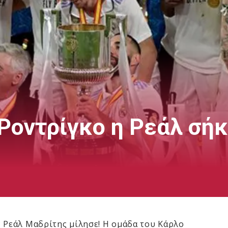
 Ροντρίγκο η Ρεάλ σή
ς Ρεάλ Μαδρίτης μίλησε! Η ομάδα του Κάρλο