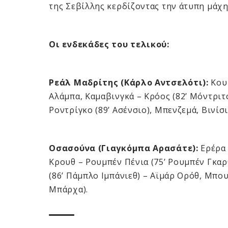
της Σεβίλλης κερδίζοντας την άτυπη μάχη
Οι ενδεκάδες του τελικού:
Ρεάλ Μαδρίτης (Κάρλο Αντσελότι):
Κουρ
Αλάμπα, Καμαβινγκά – Κρόος (82’ Μόντριτς
Ροντρίγκο (89’ Ασένσιο), Μπενζεμά, Βινίσ
Οσασούνα (Γιαγκόμπα Αρασάτε):
Ερέρα 
Κρουθ – Ρουμπέν Πένια (75’ Ρουμπέν Γκαρθ
(86’ Πάμπλο Ιμπάνιεθ) – Αϊμάρ Ορόθ, Μπουν
Μπάρχα).