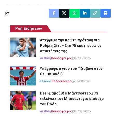
Ροή Ειδήσεων
Απέρριψε την πρώτη πρόταση για
Ρόδρι η Σίτι – Στα 75 εκατ. ευρώ οι
απαιτήσεις της
Διεθνή
Ποδόσφαιρο
07/08/2026
Υπέγραψε ο γιος του Τζιοβάνι στον
Ολυμπιακό Β’
Ελλάδα
Ποδόσφαιρο
07/08/2026
Deal-μαμούθ! Η Μάντσεστερ Σίτι
«κλείνει» τον Μπουαντί για διάδοχο
του Ρόδρι
Διεθνή
Ποδόσφαιρο
07/08/2026