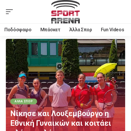
Ποδόσφαιρο
Μπάσκετ
Άλλα Σπορ
Fun Videos
ΆΛΛΑ ΣΠΟΡ
Νίκησε και Λουξεμβούργο η
Εθνική Γυναικών και κοιτάει