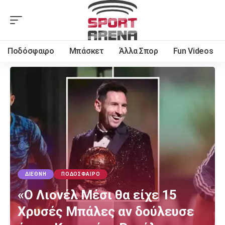
Ποδόσφαιρο
Μπάσκετ
Άλλα Σπορ
Fun Videos
ΔΙΕΘΝΉ
ΠΟΔΌΣΦΑΙΡΟ
«Ο Λιονέλ Μέσι θα είχε 15
Χρυσές Μπάλες αν δούλευσε