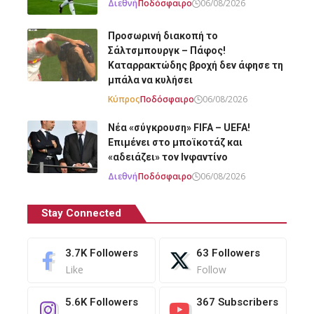
Διεθνή
Ποδόσφαιρο
06/08/2026
Προσωρινή διακοπή το
Σάλτσμπουργκ – Πάφος!
Καταρρακτώδης βροχή δεν άφησε τη
μπάλα να κυλήσει
Κύπρος
Ποδόσφαιρο
06/08/2026
Νέα «σύγκρουση» FIFA – UEFA!
Επιμένει στο μποϊκοτάζ και
«αδειάζει» τον Ινφαντίνο
Διεθνή
Ποδόσφαιρο
06/08/2026
Stay Connected
3.7K
Followers
63
Followers
Like
Follow
5.6K
Followers
367
Subscribers