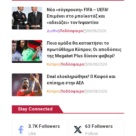
Νέα «σύγκρουση» FIFA – UEFA!
Επιμένει στο μποϊκοτάζ και
«αδειάζει» τον Ινφαντίνο
Διεθνή
Ποδόσφαιρο
06/08/2026
Ποια ομάδα θα κατακτήσει το
πρωτάθλημα Κύπρου; Οι αποδόσεις
της Megabet Plus δίνουν φαβορί!
Κύπρος
Ποδόσφαιρο
06/08/2026
Deal ολοκληρώθηκε! Ο Καφού και
επίσημα στην ΑΕΛ
Κύπρος
Ποδόσφαιρο
06/08/2026
Stay Connected
3.7K
Followers
63
Followers
Like
Follow