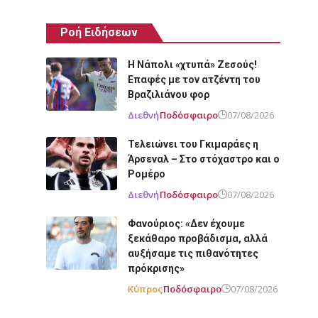
Ροή Ειδήσεων
Η Νάπολι «χτυπά» Ζεσούς!
Επαφές με τον ατζέντη του
Βραζιλιάνου φορ
Διεθνή
Ποδόσφαιρο
07/08/2026
Τελειώνει του Γκιμαράες η
Άρσεναλ – Στο στόχαστρο και ο
Ρομέρο
Διεθνή
Ποδόσφαιρο
07/08/2026
Φανούριος: «Δεν έχουμε
ξεκάθαρο προβάδισμα, αλλά
αυξήσαμε τις πιθανότητες
πρόκρισης»
Κύπρος
Ποδόσφαιρο
07/08/2026