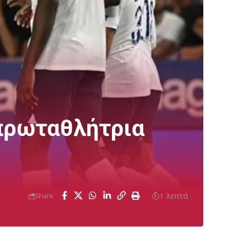
 πρωταθλήτρια
1 λεπτά
Share