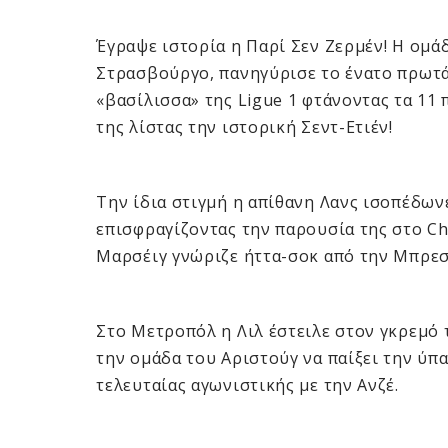
Έγραψε ιστορία η Παρί Σεν Ζερμέν! Η ομάδ
Στρασβούργο, πανηγύρισε το ένατο πρωτάθ
«βασίλισσα» της Ligue 1 φτάνοντας τα 11
της λίστας την ιστορική Σεντ-Ετιέν!
Την ίδια στιγμή η απίθανη Λανς ισοπέδων
επισφραγίζοντας την παρουσία της στο Ch
Μαρσέιγ γνώριζε ήττα-σοκ από την Μπρεσ
Στο Μετροπόλ η Λιλ έστειλε στον γκρεμό
την ομάδα του Αριστούγ να παίξει την ύπ
τελευταίας αγωνιστικής με την Ανζέ.