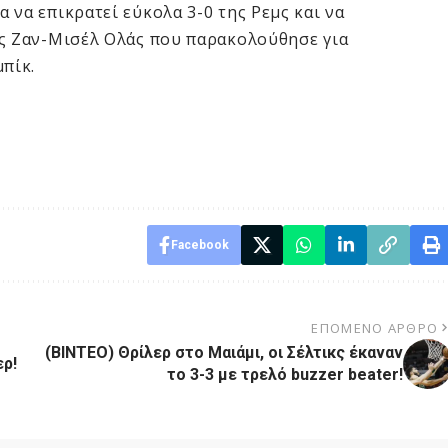
 να επικρατεί εύκολα 3-0 της Ρεμς και να
ης Ζαν-Μισέλ Ολάς που παρακολούθησε για
πίκ.
Facebook
ΕΠΌΜΕΝΟ ΆΡΘΡΟ
(ΒΙΝΤΕΟ) Θρίλερ στο Μαιάμι, οι Σέλτικς έκαναν
ερ!
το 3-3 με τρελό buzzer beater!