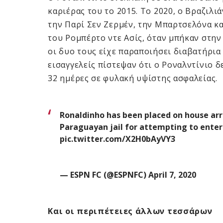
καριέρας του το 2015. Το 2020, ο Βραζιλι
την Παρί Σεν Ζερμέν, την Μπαρτσελόνα κα
του Ρομπέρτο ​​ντε Ασίς, όταν μπήκαν στη
οι δυο τους είχε παραποιήσει διαβατήρια 
εισαγγελείς πίστεψαν ότι ο Ροναλντίνιο δε
32 ημέρες σε φυλακή υψίστης ασφαλείας.
Ronaldinho has been placed on house arr
Paraguayan jail for attempting to enter
pic.twitter.com/X2H0bAyVY3
— ESPN FC (@ESPNFC)
April 7, 2020
Και οι περιπέτειες άλλων τεσσάρων