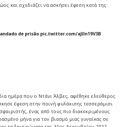
θώος και σχεδιάζει να ασκήσει έφεση κατά της
mandado de prisão
pic.twitter.com/aJlIn19V3B
ίδια ημέρα που ο Ντάνι Άλβες, αφέθηκε ελεύθερος
σκησε έφεση στην ποινή φυλάκισης τεσσεράμισι
σφαιριστής, ένας από τους πιο διακεκριμένους
ασμένο μήνα για τον βιασμό μιας γυναίκας σε
ης τα ξημερώματα της 31ης Δεκεμβρίου 2022.