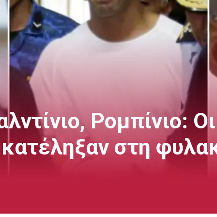
λντίνιο, Ρομπίνιο: Οι
 κατέληξαν στη φυλα