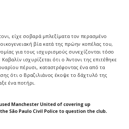
τονι, είχε σοβαρά μπλεξίματα τον περασμένο
οοικογενειακή βία κατά της πρώην κοπέλας του,
νομίας για τους ισχυρισμούς συνεχίζονται τόσο
 Καβαλίν ισχυρίζεται ότι ο Άντονι της επιτέθηκε
ουαρίου πέρυσι, καταστρέφοντας ένα από τα
ίσης ότι ο Βραζιλιάνος έκοψε το δάχτυλό της
αξε ένα ποτήρι.
ccused Manchester United of covering up
the São Paulo Civil Police to question the club.