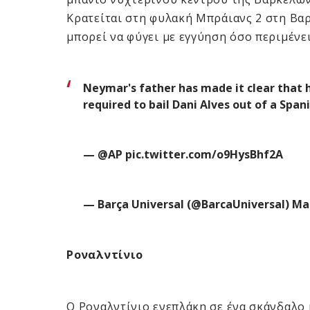
Κρατείται στη φυλακή Μπράιανς 2 στη Βα
μπορεί να φύγει με εγγύηση όσο περιμένει
Neymar's father has made it clear that h
required to bail Dani Alves out of a Spani
—
@AP
pic.twitter.com/o9HysBhf2A
— Barça Universal (@BarcaUniversal)
Mar
Ροναλντίνιο
Ο Ροναλντίνιο ενεπλάκη σε ένα σκάνδαλο