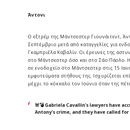
Άντονι
Ο εξτρέμ της Μάντσεστερ Γιουνάιτεντ, Άν
Σεπτέμβριο μετά από καταγγελίες για ενδ
Γκαμπριέλα Καβαλίν. Οι έρευνες της αστυ
στο Μάντσεστερ όσο και στο Σάο Πάολο. Η
σε ενοδοχείο στο Μάντσεστερ στις 15 Ιαν
εμφυτεύματα στήθους της. Ισχυρίζεται επ
μέχρι το κόκκαλο τον Ιούνιο όταν της πέτ
🚨💣 Gabriela Cavallin's lawyers have a
Antony's crime, and they have called for 