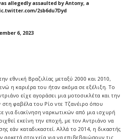
was allegedly assaulted by Antony, a
ic.twitter.com/2sb6du7Dyd
ember 6, 2023
την εθνική Βραζιλίας μεταξύ 2000 και 2010,
νώ η καριέρα του ήταν ακόμα σε εξέλιξη. Το
Αντριάνο είχε αγοράσει μια μοτοσικλέτα και την
 στη φαβέλα του Ρίο ντε Τζανέιρο όπου
ε για διακίνηση ναρκωτικών από μια ισχυρή
ιχθεί εκείνη την εποχή, με τον Αντριάνο να
ης εάν καταδικαστεί. Αλλά το 2014, η δικαστής
 αρκετά στοιχεία για να επιβεβαιώσουν τις