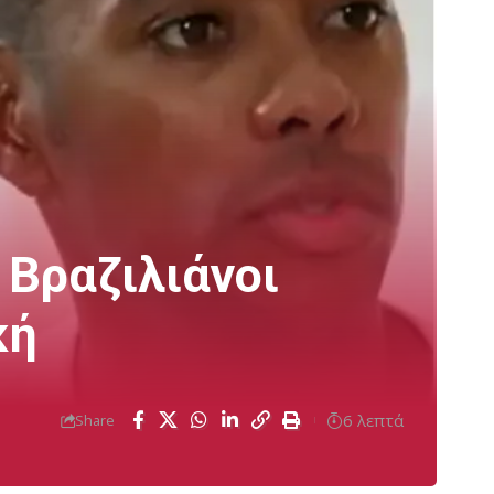
 Βραζιλιάνοι
κή
6 λεπτά
Share