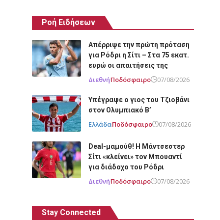
Ροή Ειδήσεων
Απέρριψε την πρώτη πρόταση
για Ρόδρι η Σίτι – Στα 75 εκατ.
ευρώ οι απαιτήσεις της
Διεθνή
Ποδόσφαιρο
07/08/2026
Υπέγραψε ο γιος του Τζιοβάνι
στον Ολυμπιακό Β’
Ελλάδα
Ποδόσφαιρο
07/08/2026
Deal-μαμούθ! Η Μάντσεστερ
Σίτι «κλείνει» τον Μπουαντί
για διάδοχο του Ρόδρι
Διεθνή
Ποδόσφαιρο
07/08/2026
Stay Connected