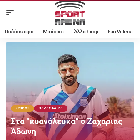
Ποδόσφαιρο
Μπάσκετ
Άλλα Σπορ
Fun Videos
ΚΎΠΡΟΣ
ΠΟΔΌΣΦΑΙΡΟ
Στα “κυανόλευκα” ο Ζαχαρίας
Άδωνη