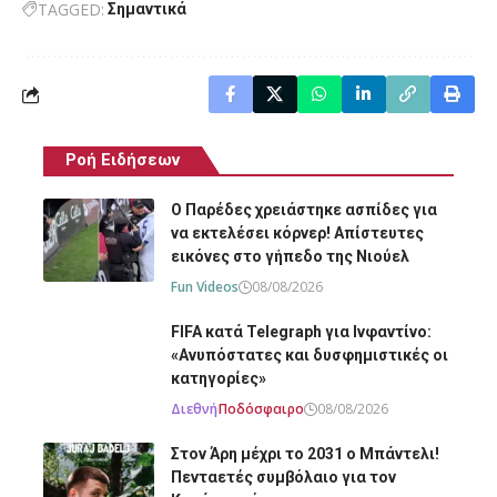
TAGGED:
Σημαντικά
Ροή Ειδήσεων
O Παρέδες χρειάστηκε ασπίδες για
να εκτελέσει κόρνερ! Απίστευτες
εικόνες στο γήπεδο της Νιούελ
Fun Videos
08/08/2026
FIFA κατά Telegraph για Ινφαντίνο:
«Ανυπόστατες και δυσφημιστικές οι
κατηγορίες»
Διεθνή
Ποδόσφαιρο
08/08/2026
Στον Άρη μέχρι το 2031 ο Μπάντελι!
Πενταετές συμβόλαιο για τον