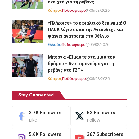
ανοιχτά για τη ρεβάνς
Κύπρος
Ποδόσφαιρο
06/08/2026
«Πλήρωσε» το εφιαλτικό ξεκίνημα! Ο
ΠΑΟΚ λύγισε από την Άντερλεχτ και
ψάχνει ανατροπή στο Βέλγιο
Ελλάδα
Ποδόσφαιρο
06/08/2026
Μπεργκ: «Είμαστε στα μισά του
δρόμου – Ανυπομονούμε για τη
ρεβάνς στο ΓΣΠ»
Κύπρος
Ποδόσφαιρο
06/08/2026
Stay Connected
3.7K
Followers
63
Followers
Like
Follow
5.6K
Followers
367
Subscribers