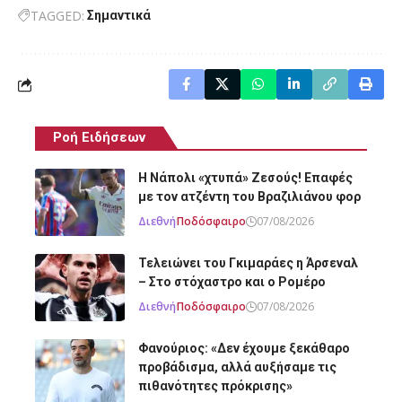
TAGGED:
Σημαντικά
Ροή Ειδήσεων
Η Νάπολι «χτυπά» Ζεσούς! Επαφές
με τον ατζέντη του Βραζιλιάνου φορ
Διεθνή
Ποδόσφαιρο
07/08/2026
Τελειώνει του Γκιμαράες η Άρσεναλ
– Στο στόχαστρο και ο Ρομέρο
Διεθνή
Ποδόσφαιρο
07/08/2026
Φανούριος: «Δεν έχουμε ξεκάθαρο
προβάδισμα, αλλά αυξήσαμε τις
πιθανότητες πρόκρισης»