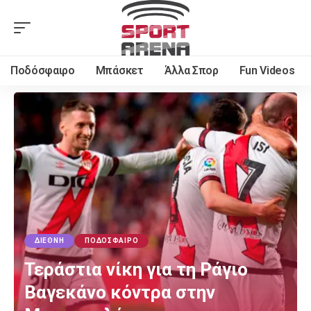
Ποδόσφαιρο
Μπάσκετ
Άλλα Σπορ
Fun Videos
ΔΙΕΘΝΉ
ΠΟΔΌΣΦΑΙΡΟ
Τεράστια νίκη για τη Ράγιο
Βαγεκάνο κόντρα στην