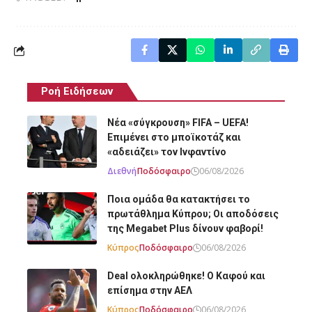
Ροή Ειδήσεων
Νέα «σύγκρουση» FIFA – UEFA!
Επιμένει στο μποϊκοτάζ και
«αδειάζει» τον Ινφαντίνο
Διεθνή
Ποδόσφαιρο
06/08/2026
Ποια ομάδα θα κατακτήσει το
πρωτάθλημα Κύπρου; Οι αποδόσεις
της Megabet Plus δίνουν φαβορί!
Κύπρος
Ποδόσφαιρο
06/08/2026
Deal ολοκληρώθηκε! Ο Καφού και
επίσημα στην ΑΕΛ
Κύπρος
Ποδόσφαιρο
06/08/2026