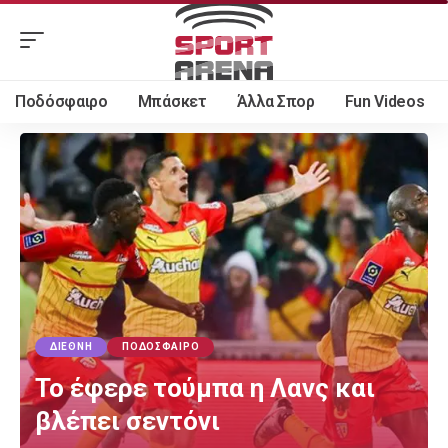
Ποδόσφαιρο
Μπάσκετ
Άλλα Σπορ
Fun Videos
ΔΙΕΘΝΉ
ΠΟΔΌΣΦΑΙΡΟ
Το έφερε τούμπα η Λανς και
βλέπει σεντόνι