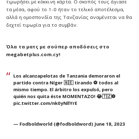
τιμωρήσει με κόκκινη κάρτα. Ο σκοπός τους άγιασε
τα μέσα, αφού το 1-0 ήταν το τελικό αποτέλεσμα,
αλλά η ομοσπονδία της Τανζανίας αναμένεται να θα
δεχτεί τιμωρία για το συμβάν.
Όλα τα ματς με σούπερ αποδόσεις στο
megabetplus.com.cy!
Los alcanzapelotas de Tanzania demoraron el
partido contra Níger 🇳🇪 tirando ⚽ todos al
mismo tiempo. El árbitro los expulsó, pero
quién nos quita éste MOMENTAZO! 😂🇹🇿⚽
pic.twitter.com/nk0yNllYrE
— Fodboldworld (@fodboldword)
June 18, 2023