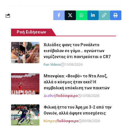
Ροή Ειδήσεων
Χιλιάδες φανς του Ρονάλντο
εισέβαλαν σε γάμο… αγνώστων
νομίζοντας ότι παντρεύεται ο CR7
Fun Videos
10/08/2026
Μπενφίκα: «Βουβό» το Ντα Λουζ,
αλλά ο κόσμος ήταν εκεί! Η
συμβολική υπόκλιση των παικτών
Διεθνή
Ποδόσφαιρο
10/08/2026
Φιλική ήττα του Άρη με 3-2 από την
Ουνιόν, αλλά άφησε υποσχέσεις
Κύπρος
Ποδόσφαιρο
09/08/2026