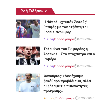
Ροή Ειδήσεων
Η Νάπολι «χτυπά» Ζεσούς!
Επαφές με τον ατζέντη του
Βραζιλιάνου φορ
Διεθνή
Ποδόσφαιρο
07/08/2026
Τελειώνει του Γκιμαράες η
Άρσεναλ – Στο στόχαστρο και ο
Ρομέρο
Διεθνή
Ποδόσφαιρο
07/08/2026
Φανούριος: «Δεν έχουμε
ξεκάθαρο προβάδισμα, αλλά
αυξήσαμε τις πιθανότητες
πρόκρισης»
Κύπρος
Ποδόσφαιρο
07/08/2026