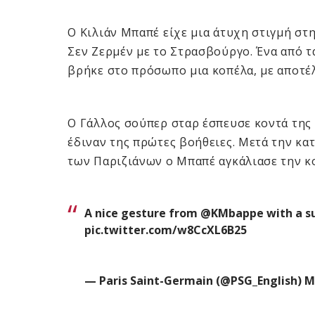
Ο Κιλιάν Μπαπέ είχε μια άτυχη στιγμή στ
Σεν Ζερμέν με το Στρασβούργο. Ένα από τ
βρήκε στο πρόσωπο μια κοπέλα, με αποτέλ
Ο Γάλλος σούπερ σταρ έσπευσε κοντά της ν
έδιναν της πρώτες βοήθειες. Μετά την κ
των Παριζιάνων ο Μπαπέ αγκάλιασε την κο
A nice gesture from
@KMbappe
with a s
pic.twitter.com/w8CcXL6B25
— Paris Saint-Germain (@PSG_English)
M