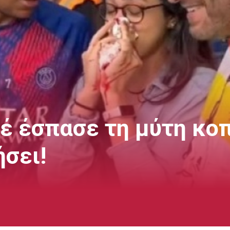
έ έσπασε τη μύτη κοπ
σει!