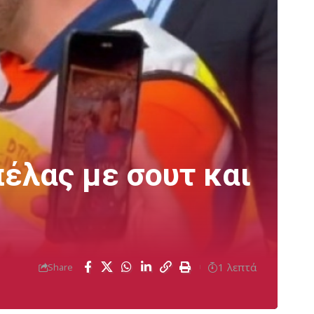
έλας με σουτ και
1 λεπτά
Share