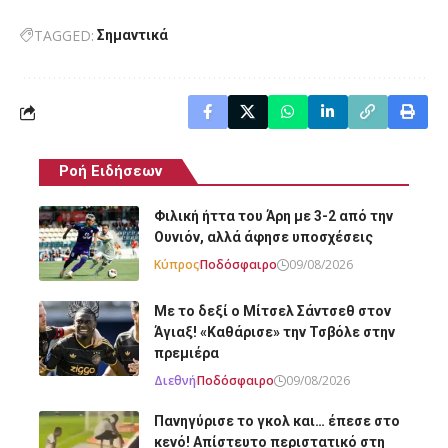
TAGGED:
Σημαντικά
Ροή Ειδήσεων
Φιλική ήττα του Άρη με 3-2 από την
Ουνιόν, αλλά άφησε υποσχέσεις
Κύπρος
Ποδόσφαιρο
09/08/2026
Με το δεξί ο Μίτσελ Σάντσεθ στον
Άγιαξ! «Καθάρισε» την Τσβόλε στην
πρεμιέρα
Διεθνή
Ποδόσφαιρο
09/08/2026
Πανηγύρισε το γκολ και… έπεσε στο
κενό! Απίστευτο περιστατικό στη