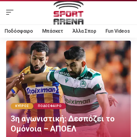
Ποδόσφαιρο
Μπάσκετ
Άλλα Σπορ
Fun Videos
ΚΎΠΡΟΣ
ΠΟΔΌΣΦΑΙΡΟ
3η αγωνιστική: Δεσπόζει το
Ομόνοια – ΑΠΟΕΛ