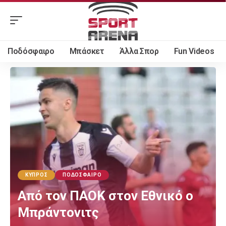
Ποδόσφαιρο
Μπάσκετ
Άλλα Σπορ
Fun Videos
ΚΎΠΡΟΣ
ΠΟΔΌΣΦΑΙΡΟ
Από τον ΠΑΟΚ στον Εθνικό ο
Μπράντονιτς