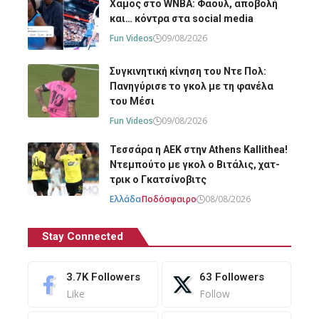
Χαμός στο WNBA: Φάουλ, αποβολή
και… κόντρα στα social media
Fun Videos
09/08/2026
Συγκινητική κίνηση του Ντε Πολ:
Πανηγύρισε το γκολ με τη φανέλα
του Μέσι
Fun Videos
09/08/2026
Τεσσάρα η ΑΕΚ στην Athens Kallithea!
Ντεμπούτο με γκολ ο Βιτάλις, χατ-
τρικ ο Γκατσίνοβιτς
Ελλάδα
Ποδόσφαιρο
08/08/2026
Stay Connected
3.7K
Followers
63
Followers
Like
Follow