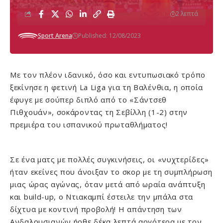
2 λεπτά
Sport Arena
Published: 12/08/2023
Με τον πλέον ιδανικό, όσο και εντυπωσιακό τρόπο
ξεκίνησε η φετινή La Liga για τη Βαλένθια, η οποία
έφυγε με σούπερ διπλό από το «Σάντσεθ
Πιθχουάν», σοκάροντας τη Σεβίλλη (1-2) στην
πρεμιέρα του ισπανικού πρωταθλήματος!
Σε ένα ματς με πολλές συγκινήσεις, οι «νυχτερίδες»
ήταν εκείνες που άνοιξαν το σκορ με τη συμπλήρωση
μιας ώρας αγώνας, όταν μετά από ωραία ανάπτυξη
και build-up, ο Ντιακαμπί έστειλε την μπάλα στα
δίχτυα με κοντινή προβολή! Η απάντηση των
Ανδαλουσιανών ήρθε δέκα λεπτά αργότερα με τον