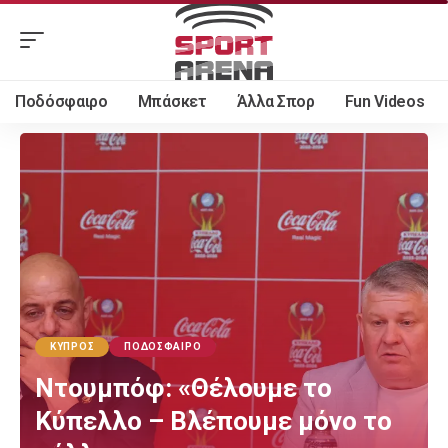
Ποδόσφαιρο
Μπάσκετ
Άλλα Σπορ
Fun Videos
ΚΎΠΡΟΣ
ΠΟΔΌΣΦΑΙΡΟ
Ντουμπόφ: «Θέλουμε το
Κύπελλο – Βλέπουμε μόνο το