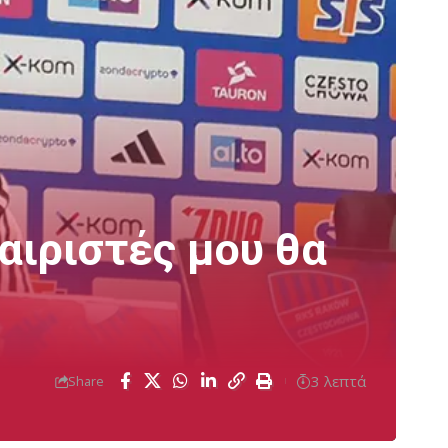
αιριστές μου θα
3 λεπτά
Share