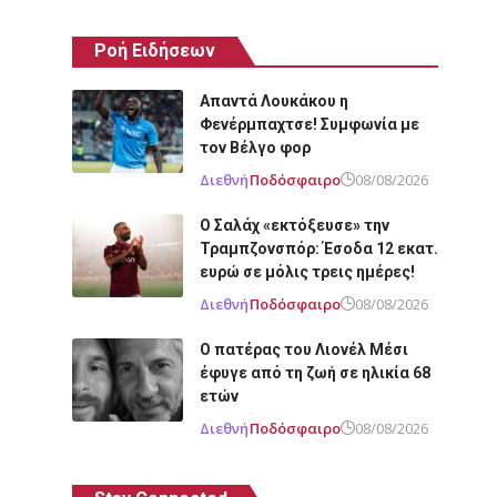
Ροή Ειδήσεων
Απαντά Λουκάκου η
Φενέρμπαχτσε! Συμφωνία με
τον Βέλγο φορ
Διεθνή
Ποδόσφαιρο
08/08/2026
Ο Σαλάχ «εκτόξευσε» την
Τραμπζονσπόρ: Έσοδα 12 εκατ.
ευρώ σε μόλις τρεις ημέρες!
Διεθνή
Ποδόσφαιρο
08/08/2026
Ο πατέρας του Λιονέλ Μέσι
έφυγε από τη ζωή σε ηλικία 68
ετών
Διεθνή
Ποδόσφαιρο
08/08/2026