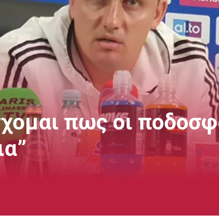
χομαι πως οι ποδοσφ
ια”