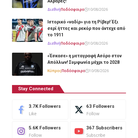
Άλβαρες!
Διεθνή
Ποδόσφαιρο
10/08/2026
Ιστορικό «ναδίρ» για τη Ρίβερ! Έξι
σερί ήττες και ρεκόρ που άντεχε από
το 1911
Διεθνή
Ποδόσφαιρο
10/08/2026
«Έσκασε» η μεταγραφή Ασόρο στον
Απόλλων! Συμφωνία μέχρι το 2028
Κύπρος
Ποδόσφαιρο
10/08/2026
Stay Connected
3.7K
Followers
63
Followers
Like
Follow
5.6K
Followers
367
Subscribers
Follow
Subscribe