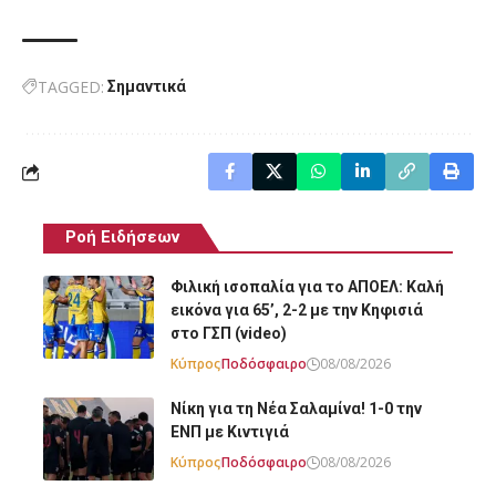
TAGGED:
Σημαντικά
Ροή Ειδήσεων
Φιλική ισοπαλία για το ΑΠΟΕΛ: Καλή
εικόνα για 65’, 2-2 με την Κηφισιά
στο ΓΣΠ (video)
Κύπρος
Ποδόσφαιρο
08/08/2026
Νίκη για τη Νέα Σαλαμίνα! 1-0 την
ΕΝΠ με Κιντιγιά
Κύπρος
Ποδόσφαιρο
08/08/2026