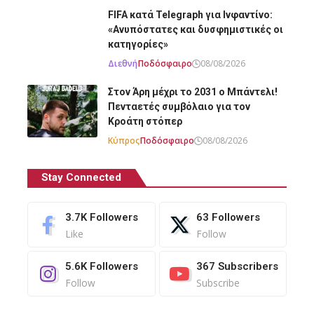
FIFA κατά Telegraph για Ινφαντίνο:
«Ανυπόστατες και δυσφημιστικές οι
κατηγορίες»
Διεθνή
Ποδόσφαιρο
08/08/2026
Στον Άρη μέχρι το 2031 ο Μπάντελι!
Πενταετές συμβόλαιο για τον
Κροάτη στόπερ
Κύπρος
Ποδόσφαιρο
08/08/2026
Stay Connected
3.7K
Followers
63
Followers
Like
Follow
5.6K
Followers
367
Subscribers
Follow
Subscribe