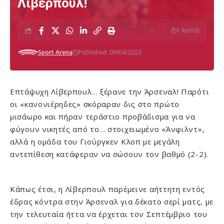
Λίβερπουλ!
1 λεπτά
Sport Arena
Published: 09/04/2023
Επτάψυχη Λίβερπουλ… ξέρανε την Άρσεναλ! Παρότι
οι «κανονιέρηδες» σκόραραν δις στο πρώτο
μισάωρο και πήραν τεράστιο προβάδισμα για να
φύγουν νικητές από το… στοιχειωμένο «Άνφιλντ»,
αλλά η ομάδα του Γιούργκεν Κλοπ με μεγάλη
αντεπίθεση κατάφεραν να σώσουν τον βαθμό (2-2).
Κάπως έτσι, η Λίβερπουλ παρέμεινε αήττητη εντός
έδρας κόντρα στην Άρσεναλ για δέκατο σερί ματς, με
την τελευταία ήττα να έρχεται τον Σεπτέμβριο του