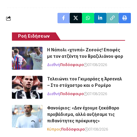
Ροή Ειδήσεων
Η Νάπολι «χτυπά» Ζεσούς! Επαφές
με τον ατζέντη του Βραζιλιάνου φορ
Διεθνή
Ποδόσφαιρο
07/08/2026
Τελειώνει του Γκιμαράες η Άρσεναλ
– Στο στόχαστρο και ο Ρομέρο
Διεθνή
Ποδόσφαιρο
07/08/2026
Φανούριος: «Δεν έχουμε ξεκάθαρο
προβάδισμα, αλλά αυξήσαμε τις
πιθανότητες πρόκρισης»
Κύπρος
Ποδόσφαιρο
07/08/2026