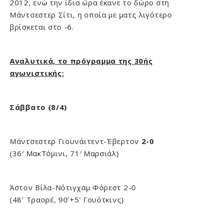
2012, ενώ την ίδια ώρα έκανε το δώρο στη
Μάντσεστερ Σίτι, η οποία με ματς λιγότερο
βρίσκεται στο -6.
Αναλυτικά, το πρόγραμμα της 30ής
αγωνιστικής:
Σάββατο (8/4)
Μάντσεστερ Γιουνάιτεντ-Έβερτον
2-0
(36′ ΜακΤόμινι, 71′ Μαρσιάλ)
Άστον Βίλα-Νότιγχαμ Φόρεστ 2-0
(48’ Τραορέ, 90’+5’ Γουότκινς)