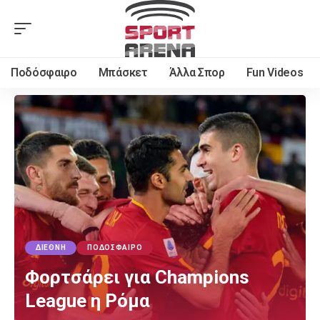
Ποδόσφαιρο
Μπάσκετ
Άλλα Σπορ
Fun Videos
ΔΙΕΘΝΉ
ΠΟΔΌΣΦΑΙΡΟ
Φορτσάρει για Champions
League η Ρόμα