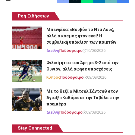
Ροή Ειδήσεων
Μπενφίκα: «Βουβό» το Ντα Λουζ,
αλλά ο κόσμος ήταν εκεί! Η
συμβολική υπόκλιση των παικτών
Διεθνή
Ποδόσφαιρο
10/08/2026
Φιλική ήττα του Άρη με 3-2 από την
Ουνιόν, αλλά άφησε υποσχέσεις
Κύπρος
Ποδόσφαιρο
09/08/2026
Με το δεξί ο Μίτσελ Σάντσεθ στον
Άγιαξ! «Καθάρισε» την Τσβόλε στην
πρεμιέρα
Διεθνή
Ποδόσφαιρο
09/08/2026
Stay Connected