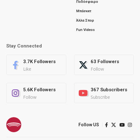
Ποδόσφαιρο
Μπάσκετ
Άλλα Σπορ
Fun Videos
Stay Connected
3.7K
Followers
63
Followers
Like
Follow
5.6K
Followers
367
Subscribers
Follow
Subscribe
Follow US