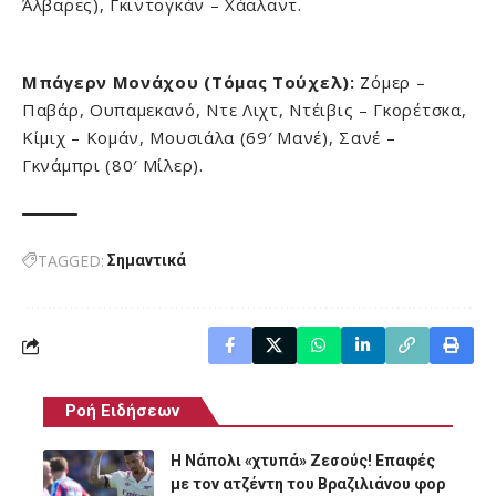
Άλβαρες), Γκιντογκάν – Χάαλαντ.
Μπάγερν Μονάχου (Τόμας Τούχελ):
Ζόμερ –
Παβάρ, Ουπαμεκανό, Ντε Λιχτ, Ντέιβις – Γκορέτσκα,
Κίμιχ – Κομάν, Μουσιάλα (69′ Μανέ), Σανέ –
Γκνάμπρι (80′ Μίλερ).
TAGGED:
Σημαντικά
Ροή Ειδήσεων
Η Νάπολι «χτυπά» Ζεσούς! Επαφές
με τον ατζέντη του Βραζιλιάνου φορ