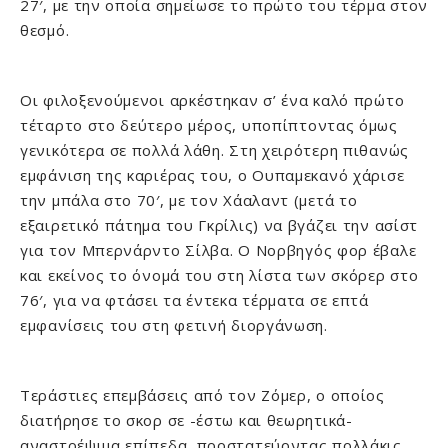
27′, με την οποία σημείωσε το πρώτο του τέρμα στον
θεσμό.
Οι φιλοξενούμενοι αρκέστηκαν σ’ ένα καλό πρώτο
τέταρτο στο δεύτερο μέρος, υποπίπτοντας όμως
γενικότερα σε πολλά λάθη. Στη χειρότερη πιθανώς
εμφάνιση της καριέρας του, ο Ουπαμεκανό χάρισε
την μπάλα στο 70′, με τον Χάαλαντ (μετά το
εξαιρετικό πάτημα του Γκρίλις) να βγάζει την ασίστ
για τον Μπερνάρντο Σίλβα. Ο Νορβηγός φορ έβαλε
και εκείνος το όνομά του στη λίστα των σκόρερ στο
76′, για να φτάσει τα έντεκα τέρματα σε επτά
εμφανίσεις του στη φετινή διοργάνωση.
Τεράστιες επεμβάσεις από τον Ζόμερ, ο οποίος
διατήρησε το σκορ σε -έστω και θεωρητικά-
αναστρέψιμα επίπεδα, προστατεύοντας πολλάκις