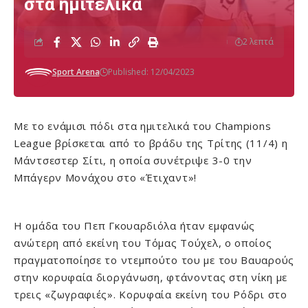
στα ημιτελικά
2 λεπτά
Sport Arena
Published: 12/04/2023
Με το ενάμισι πόδι στα ημιτελικά του Champions
League βρίσκεται από το βράδυ της Τρίτης (11/4) η
Μάντσεστερ Σίτι, η οποία συνέτριψε 3-0 την
Μπάγερν Μονάχου στο «Έτιχαντ»!
Η ομάδα του Πεπ Γκουαρδιόλα ήταν εμφανώς
ανώτερη από εκείνη του Τόμας Τούχελ, ο οποίος
πραγματοποίησε το ντεμπούτο του με του Βαυαρούς
στην κορυφαία διοργάνωση, φτάνοντας στη νίκη με
τρεις «ζωγραφιές». Κορυφαία εκείνη του Ρόδρι στο